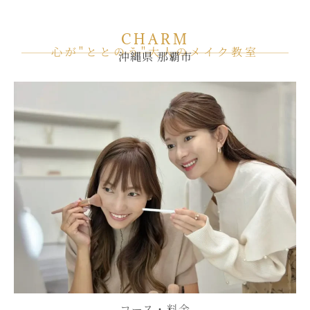
CHARM
心が"ととのう"大人のメイク教室
沖縄県 那覇市
コース・料金